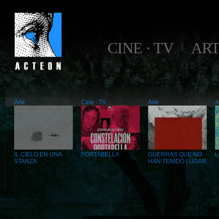
CINE · TV
AR
Arte
Cine · TV
Arte
A
IL CIELO EN UNA
PORTABELLA
GUERRAS QUE NO
STANZA
HAN TENIDO LUGAR