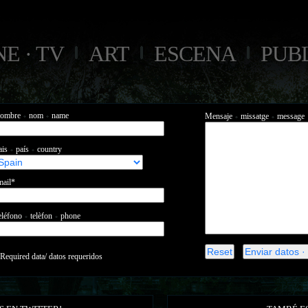
NE · TV
ART
ESCENA
PUB
ombre
nom
name
Mensaje
missatge
message
ais
país
country
mail*
eléfono
telèfon
phone
 Required data/ datos requeridos