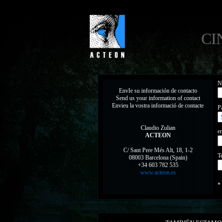
CI
N
EnvIe su información de contacto
Send us your information of contact
Envieu la vostra informació de contacte
P
Claudio Zulian
e
ACTEON
C/ Sant Pere Més Alt, 18, 1-2
T
08003 Barcelona (Spain)
+34 603 782 535
www.acteon.es
*