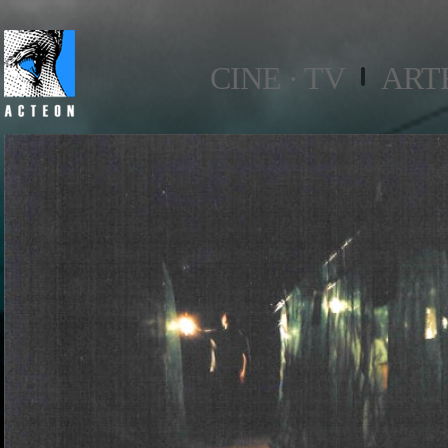
CINE · TV
ART