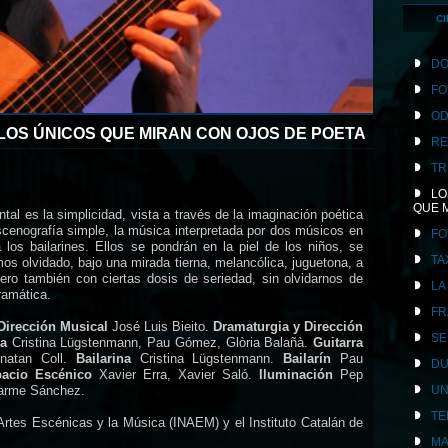
CI
DO
FO
OD
 LOS ÚNICOS QUE MIRAN CON OJOS DE POETA
RE
TR
LO
QUE 
al es la simplicidad, vista a través de la imaginación poética
scenografía simple, la música interpretada por dos músicos en
FO
 los bailarines. Ellos se pondrán en la piel de los niños, se
TA
s olvidado, bajo una mirada tierna, melancólica, juguetona, a
ero también con ciertas dosis de seriedad, sin olvidarnos de
LA
dramática.
FR
 Dirección Musical
José Luis Bieito.
Dramaturgia y Dirección
SE
ca
Cristina Lügstenmann, Pau Gómez, Glòria Balañà.
Guitarra
natan Coll.
Bailarina
Cristina Lügstenmann.
Bailarín
Pau
DU
acio Escénico
Xavier Erra, Xavier Saló.
Iluminación
Pep
arme Sánchez.
UN
TE
 Artes Escénicas y la Música (INAEM) y el Instituto Catalán de
MA