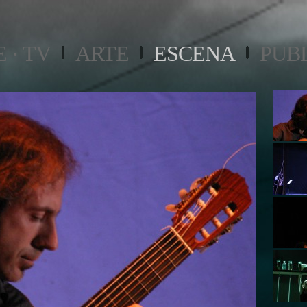
 · TV
ARTE
ESCENA
PUB