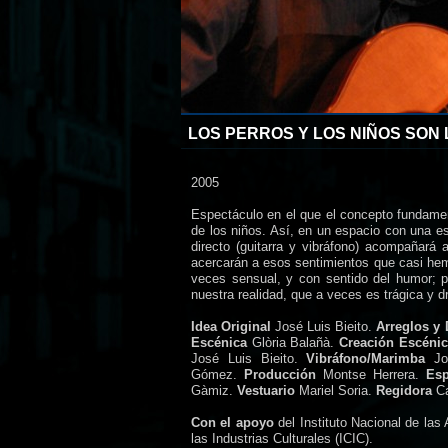
LOS PERROS Y LOS NIÑOS SON
2005
Espectáculo en el que el concepto fundament
de los niños. Así, en un espacio con una e
directo (guitarra y vibráfono) acompañará a
acercarán a esos sentimientos que casi hemo
veces sensual, y con sentido del humor; p
nuestra realidad, que a veces es trágica y 
Idea Original
José Luis Bieito.
Arreglos y
Escénica
Glòria Balañà.
Creación Escéni
José Luis Bieito.
Vibráfono/Marimba
Jo
Gómez.
Producción
Montse Herrera.
Esp
Gàmiz.
Vestuario
Mariel Soria.
Regidora
C
Con el apoyo
del Instituto Nacional de las
las Industrias Culturales (ICIC).