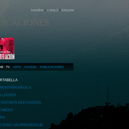
ESPAÑOL
CATALÀ
ENGLISH
LICACIONES
NE · TV
ARTE
ESCENA
PUBLICACIONES
RTABELLA
 MONTAÑA MÁGICA
LLDOZER
 NACIMOS REFUGIADOS
N MIEDO
ORN
 CRISIS: UN APRENDIZAJE