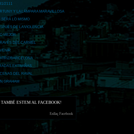
31/2111
RTUNY Y LA LÁMPARA MARAVILLOSA
 SERÁ LO MISMO
SPUÉS DE LA VIOLENCIA
LO MEJOR
TRAVÉS DEL CARMEL
AVENIR
ATRIZ/BARCELONA
RADAS EXTRAÑAS
CENAS DEL RAVAL
N GRAHAM
TAMBÉ ESTEM AL FACEBOOK!
Enllaç Facebook