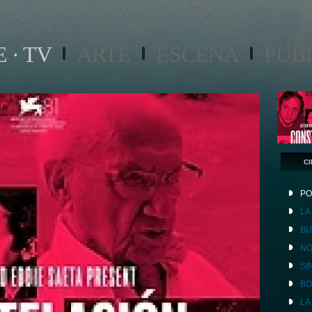
 · TV
ARTE
ESCENA
PUB
CI
PO
LA
BU
NO
SI
B
LA