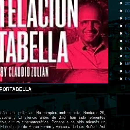
20
FO
NO
DE
A 
A 
L'
BE
MI
ES
DA
PORTABELLA
pañol: sus películas; No compteu amb els dits, Nocturno 29,
rsòvia y El silencio antes de Bach han sido referentes
tiva cultura cinematográfica. Portabella ha sido además un
El cochecito de Marco Ferreri y Viridiana de Luis Buñuel. Así