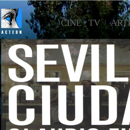
CINE · TV
ART