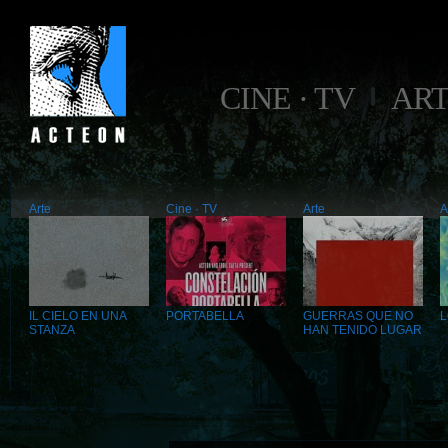
CINE · TV
AR
Arte
Cine · TV
Arte
A
IL CIELO EN UNA
PORTABELLA
GUERRAS QUE NO
STANZA
HAN TENIDO LUGAR