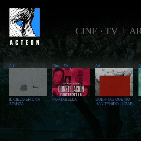
CINE · TV
A
Art
Cine · TV
Art
A
IL CIELO EN UNA
PORTABELLA
GUERRAS QUE NO
STANZA
HAN TENIDO LUGAR