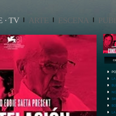
 · TV
ARTE
ESCENA
PUB
CI
PO
LA
BU
NO
SI
B
LA