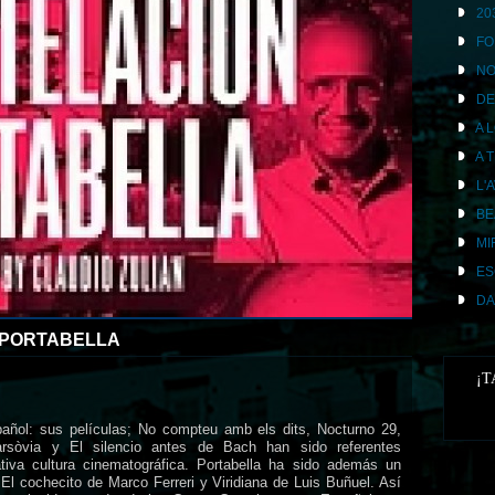
20
FO
NO
DE
A 
A 
L'
BE
MI
ES
DA
PORTABELLA
¡T
pañol: sus películas; No compteu amb els dits, Nocturno 29,
rsòvia y El silencio antes de Bach han sido referentes
tiva cultura cinematográfica. Portabella ha sido además un
El cochecito de Marco Ferreri y Viridiana de Luis Buñuel. Así