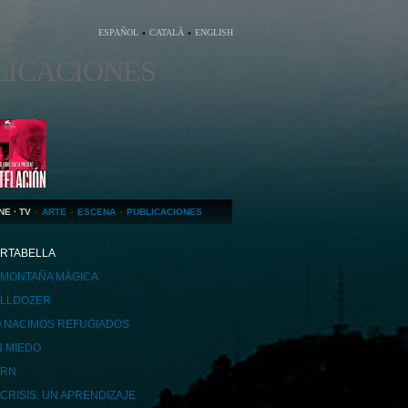
ESPAÑOL
CATALÀ
ENGLISH
LICACIONES
NE · TV
ARTE
ESCENA
PUBLICACIONES
RTABELLA
 MONTAÑA MÁGICA
LLDOZER
 NACIMOS REFUGIADOS
N MIEDO
ORN
 CRISIS: UN APRENDIZAJE