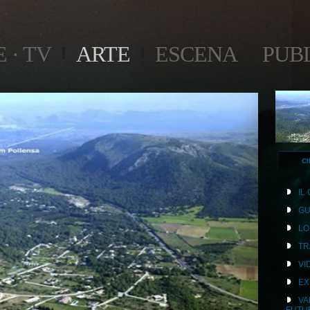
 · TV
ARTE
ESCENA
PUB
CI
IL
GU
LO
TR
VI
EX
VA