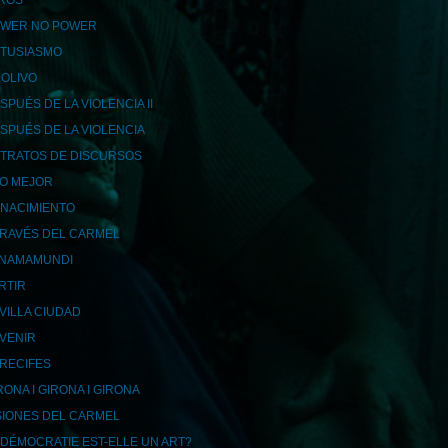
ROS
WER NO POWER
TUSIASMO
 OLIVO
SPUÉS DE LA VIOLENCIA II
SPUÉS DE LA VIOLENCIA
TRATOS DE DISCURSOS
LO MEJOR
NACIMIENTO
TRAVÉS DEL CARMEL
NAMAMUNDI
RTIR
VILLA CIUDAD
AVENIR
RECIFES
RONA I GIRONA I GIRONA
SIONES DEL CARMEL
 DÉMOCRATIE EST-ELLE UN ART?