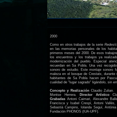
2000
Como en otros trabajos de la serie
Redes/c
en las memorias personales de los habita
primeros meses del 2000. De esos trabajos n
los encuentros y los trabajos ya realizad
modernización del pueblo. Especial atenc
recuerdan en Sa Pobla. Una vez recogido 
sonoro de estudio. Este montaje sonoro fu
maleza en el bosque de Crestatx, durante 
habitantes de Sa Pobla hacen por Pascua
cualidad de "lugar sagrado" ligándolo, sin em
Concepto y Realización
Claudio Zulian
Montse Herrera.
Director Artístico
Cl
Grabadas
Antoni Caimari, Alexandre Balle
Francisca y Isabel Crespí, Antoni Vallès
Sebastià Campins, Iolanda Seguí, Antònia
Fundación PHONOS (IUA-UPF).