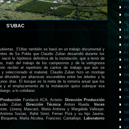
FUTU
PO
EN
EL
S'UBAC
DE
DE
RE
ubiertas
,
S'Ubac
también se basó en un trabajo documental y
A 
ntes de Sa Pobla que Claudio Zulian desarrolló durante los
ació la hipótesis definitiva de la instalación, que a tenor de
RE
os, trató del trabajo de los campesinos y de la vertiginosa
ión recibió el repertorio de cantos de trabajo que aún se
A 
y seleccionado el material, Claudio Zulian hizo un montaje
PA
e difundido por altavoces escondidos entre los árboles y la
unos días. El bosque es la meta de la romería anual que los
PA
 y el emplazamiento de la instalación quiso subrayar esa
SE
bargo, a lo cotidiano.
L'
.
Producción
Fundació ACA, Acteón.
Dirección Producción
audio Zulian.
Dirección Técnica
Antoni Rueda.
Voces
AR
ster, Llorenç Mascaró, Maria Antònia y Margalida Vallespir,
GI
, Antònia Socias, Rafel Simó, Ferran Pizà y su hijo Jaume,
 Bisquerra, Marta Alcolea, Francesc Cantallops.
Laboratorio
VI
LA