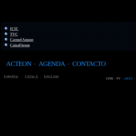
ICIC
TVC
Carmel Amunt
CaixaFórum
ACTEON
AGENDA
CONTACTO
ESPAÑOL
CATALÀ
ENGLISH
CINE · TV
ARTE