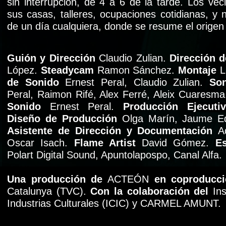
sin interrupción, de 4 a 6 de la tarde. Los vec
sus casas, talleres, ocupaciones cotidianas, y
de un día cualquiera, donde se resume el origen y
Guión y Dirección
Claudio Zulian.
Dirección d
López.
Steadycam
Ramon Sánchez.
Montaje
L
de Sonido
Ernest Peral, Claudio Zulian.
So
Peral, Raimon Rifé, Alex Ferré, Aleix Cuaresma
Sonido
Ernest Peral.
Producción Ejecut
Diseño de Producción
Olga Marín, Jaume Ed
Asistente de Dirección y Documentación
A
Oscar Isach.
Flame Artist
David Gómez.
E
Polart Digital Sound, Apuntolapospo, Canal Alfa.
Una producción de
ACTEÓN
en coproducc
Catalunya (TVC).
Con la colaboración del
Ins
Industrias Culturales (ICIC) y CARMEL AMUNT.