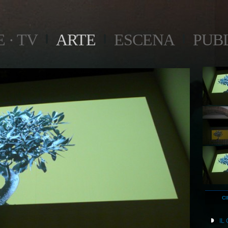
 · TV
ARTE
ESCENA
PUB
CI
IL