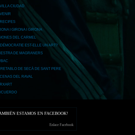
VILLA CIUDAD
AVENIR
RECIFES
RONA I GIRONA I GIRONA
SIONES DEL CARMEL
 DÉMOCRATIE EST-ELLE UN ART?
NESTRA DE MAGRANERS
UBAC
 RETABLO DE SECÀ DE SANT PERE
CENAS DEL RAVAL
RXART
/CUERDO
AMBIÉN ESTAMOS EN FACEBOOK!
Enlace Facebook