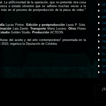
l. La artificiosidad de la operación, que no pretende otra cosa
SE
ureza o estado silvestre que se adhiere muchas veces a la
n más en el proceso de postproducción de la pieza de video."
L'
AR
GI
fía
Lucas Pintos.
Edición y postproducción
Laura P. Sola.
inación
Laia Zanón.
Transporte
Manu Lozano.
Olivo
Flores
VI
Estudio
Golden Studio.
Producción
ACTEON.
LA
lturas del aceite y del arte contemporáneo” presentada en la
FI
2010; organiza la Diputación de Córdoba.
S'
EL
ES
XA
RE
¡T