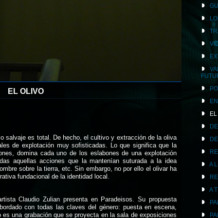
GU
LO
TR
VI
EX
VA
FUTU
PO
EL OLIVO
EN
EL
DE
 salvaje es total. De hecho, el cultivo y extracción de la oliva
DE
les de explotación muy sofisticadas. Lo que significa que la
RE
iones, domina cada uno de los eslabones de una explotación
odas aquellas acciones que la mantenían suturada a la idea
A 
ombre sobre la tierra, etc. Sin embargo, no por ello el olivar ha
ativa fundacional de la identidad local.
RE
A 
artista Claudio Zulian presenta en Paradeisos. Su propuesta
PA
 abordado con todas las claves del género: puesta en escena,
tado es una grabación que se proyecta en la sala de exposiciones
PA