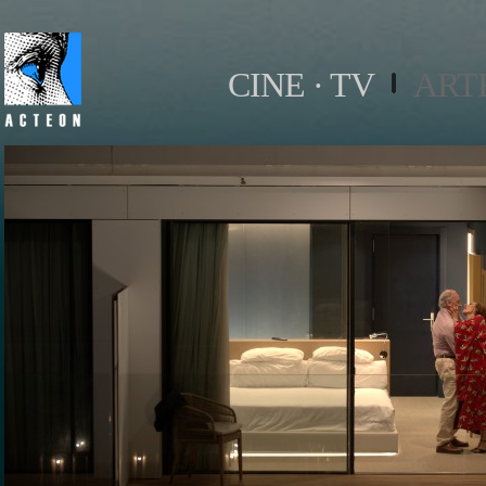
CINE · TV
ART