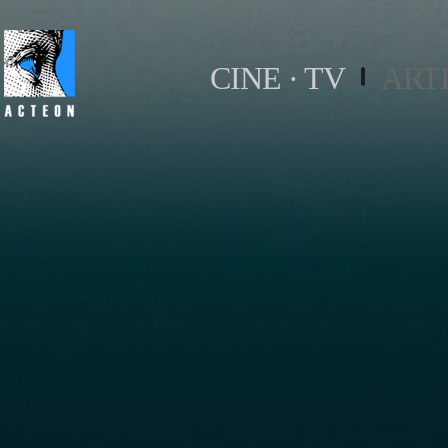
CINE · TV
ART