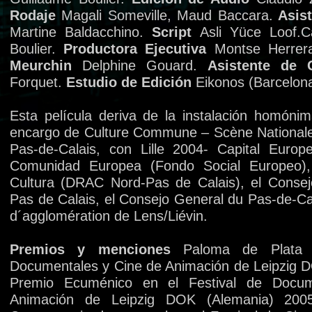
Rodaje
Magali Someville, Maud Baccara.
Asist
Martine Baldacchino.
Script
Asli Yüce Loof.C
Boulier.
Productora Ejecutiva
Montse Herrer
Meurchin
Delphine Gouard.
Asistente de 
Forquet.
Estudio de Edición
Eikonos (Barcelona
Esta película deriva de la instalación homónim
encargo de Culture Commune – Scène Nationale
Pas-de-Calais, con Lille 2004- Capital Europ
Comunidad Europea (Fondo Social Europeo), 
Cultura (DRAC Nord-Pas de Calais), el Consej
Pas de Calais, el Consejo General du Pas-de-C
d´agglomération de Lens/Liévin.
Premios y menciones
Paloma de Plata e
Documentales y Cine de Animación de Leipzig 
Premio Ecuménico en el Festival de Docu
Animación de Leipzig DOK (Alemania) 200