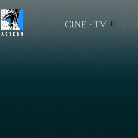
CINE · TV
ART